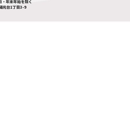
曜･祝日・年末年始を除く
陽光台1丁目3-9